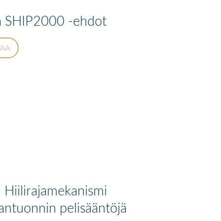
a SHIP2000 -ehdot
TAA
iilirajamekanismi
ntuonnin pelisääntöjä