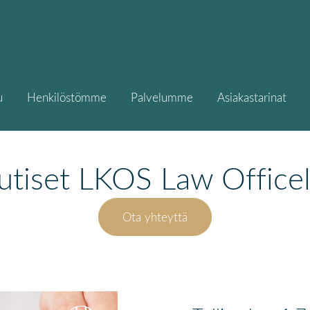
u
Henkilöstömme
Palvelumme
Asiakastarinat
utiset LKOS Law Officel
Ota yhteyttä