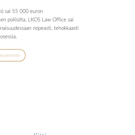
tiö sai 55 000 euron
 poliisilta. LKOS Law Office sai
aisuudessaan nopeasti, tehokkaasti
rosessia.
moaminen