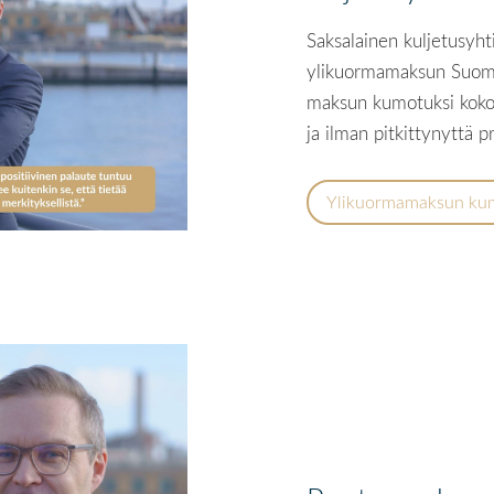
Saksalainen kuljetusyh
ylikuormamaksun Suomen
maksun kumotuksi kokon
ja ilman pitkittynyttä p
Ylikuormamaksun ku