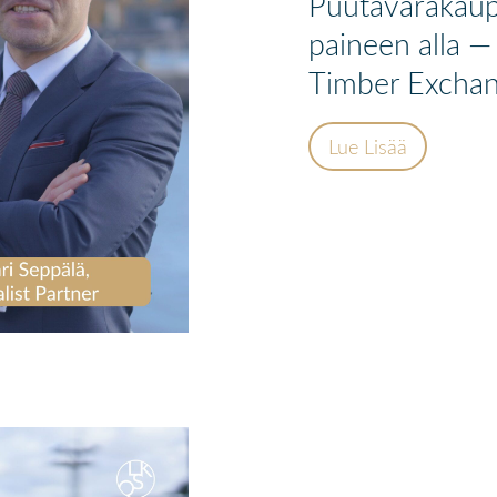
Puutavarakaupp
paineen alla 
Timber Exchan
Lue Lisää