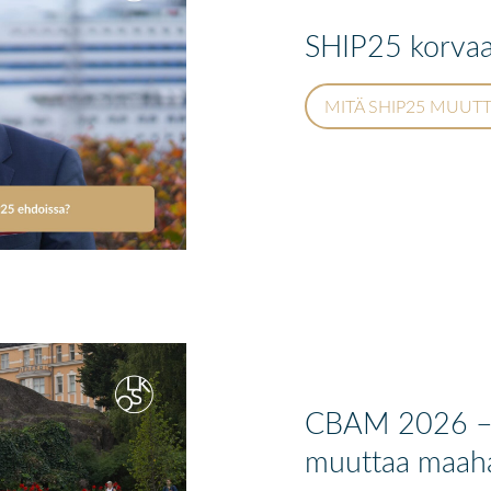
SHIP25 korva
MITÄ SHIP25 MUUT
CBAM 2026 – H
muuttaa maaha