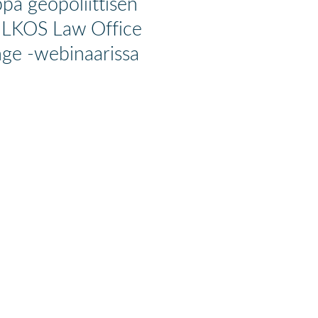
a geopoliittisen
— LKOS Law Office
ge -webinaarissa