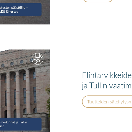
Elintarvikkeid
ja Tullin vaati
Tuotteiden säteilytys