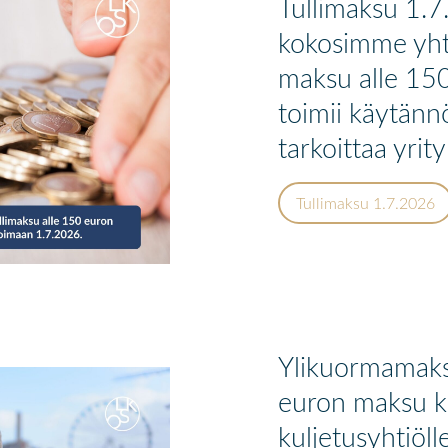
Tullimaksu 1.7
kokosimme yht
maksu alle 150
toimii käytännö
tarkoittaa yrityk
Tullimaksu 1.7.2026
Ylikuormamak
euron maksu ku
kuljetusyhtiöll