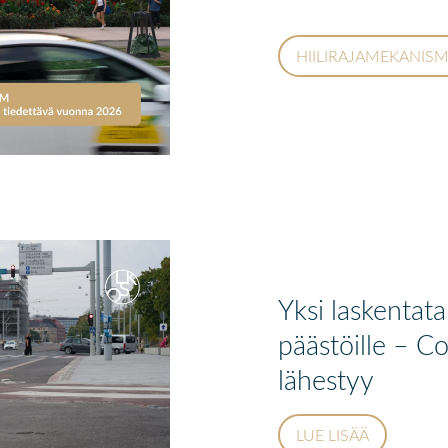
HIILIRAJAMEKANISM
Yksi laskentat
päästöille – 
lähestyy
LUE LISÄÄ