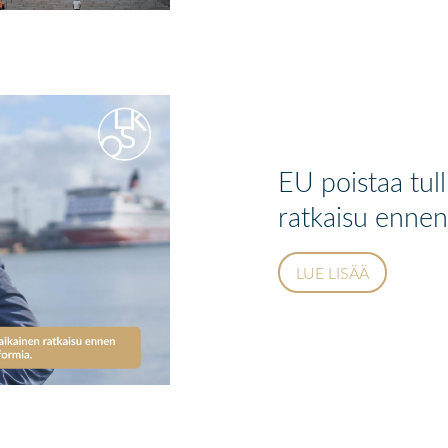
EU poistaa tul
ratkaisu ennen 
LUE LISÄÄ