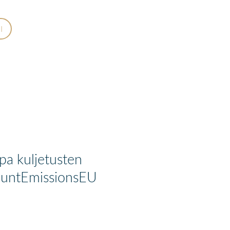
I
apa kuljetusten
CountEmissionsEU