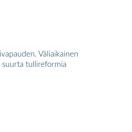
livapauden. Väliaikainen
suurta tullireformia