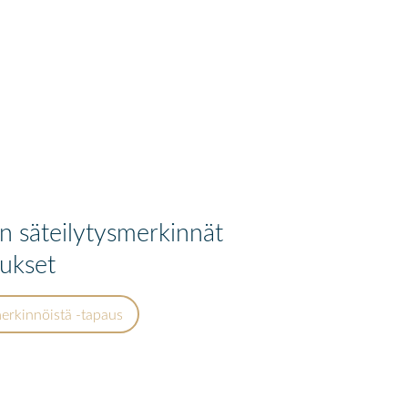
en säteilytysmerkinnät
mukset
merkinnöistä -tapaus