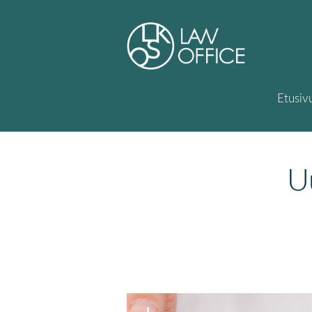
Etusiv
U